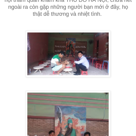
hội thăm quan khám khá THỦ DÔ HÀ NỘI, chưa hết
ngoài ra còn gặp những người bạn mới ở đây, họ
thật dễ thương và nhiệt tình.